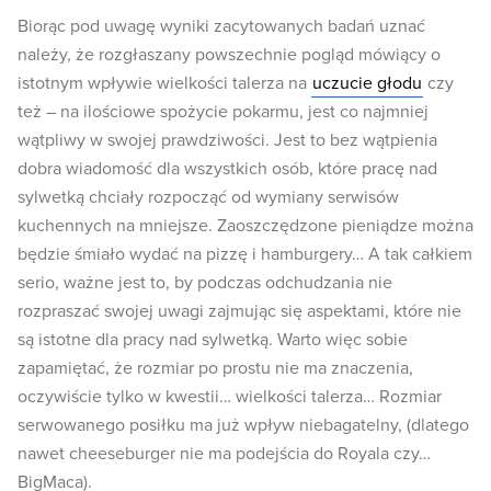
Biorąc pod uwagę wyniki zacytowanych badań uznać
należy, że rozgłaszany powszechnie pogląd mówiący o
istotnym wpływie wielkości talerza na
uczucie głodu
czy
też – na ilościowe spożycie pokarmu, jest co najmniej
wątpliwy w swojej prawdziwości. Jest to bez wątpienia
dobra wiadomość dla wszystkich osób, które pracę nad
sylwetką chciały rozpocząć od wymiany serwisów
kuchennych na mniejsze. Zaoszczędzone pieniądze można
będzie śmiało wydać na pizzę i hamburgery… A tak całkiem
serio, ważne jest to, by podczas odchudzania nie
rozpraszać swojej uwagi zajmując się aspektami, które nie
są istotne dla pracy nad sylwetką. Warto więc sobie
zapamiętać, że rozmiar po prostu nie ma znaczenia,
oczywiście tylko w kwestii… wielkości talerza… Rozmiar
serwowanego posiłku ma już wpływ niebagatelny, (dlatego
nawet cheeseburger nie ma podejścia do Royala czy…
BigMaca).