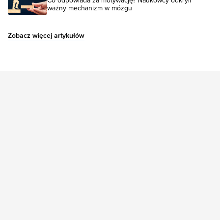
Co odpowiada za motywację? Naukowcy odkryli
ważny mechanizm w mózgu
Zobacz więcej artykułów