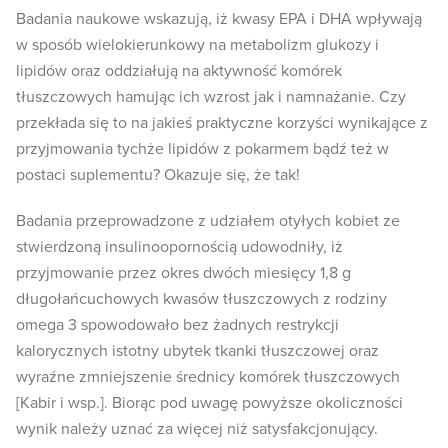
Badania naukowe wskazują, iż kwasy EPA i DHA wpływają
w sposób wielokierunkowy na metabolizm glukozy i
lipidów oraz oddziałują na aktywność komórek
tłuszczowych hamując ich wzrost jak i namnażanie. Czy
przekłada się to na jakieś praktyczne korzyści wynikające z
przyjmowania tychże lipidów z pokarmem bądź też w
postaci suplementu? Okazuje się, że tak!
Badania przeprowadzone z udziałem otyłych kobiet ze
stwierdzoną insulinoopornością udowodniły, iż
przyjmowanie przez okres dwóch miesięcy 1,8 g
długołańcuchowych kwasów tłuszczowych z rodziny
omega 3 spowodowało bez żadnych restrykcji
kalorycznych istotny ubytek tkanki tłuszczowej oraz
wyraźne zmniejszenie średnicy komórek tłuszczowych
[Kabir i wsp.]. Biorąc pod uwagę powyższe okoliczności
wynik należy uznać za więcej niż satysfakcjonujący.