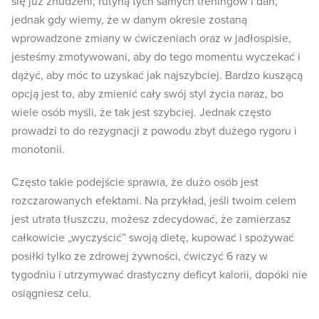
się już znudzeni, rutyną tych samych treningów i dań,
jednak gdy wiemy, że w danym okresie zostaną
wprowadzone zmiany w ćwiczeniach oraz w jadłospisie,
jesteśmy zmotywowani, aby do tego momentu wyczekać i
dążyć, aby móc to uzyskać jak najszybciej. Bardzo kuszącą
opcją jest to, aby zmienić cały swój styl życia naraz, bo
wiele osób myśli, że tak jest szybciej. Jednak często
prowadzi to do rezygnacji z powodu zbyt dużego rygoru i
monotonii.
Często takie podejście sprawia, że dużo osób jest
rozczarowanych efektami. Na przykład, jeśli twoim celem
jest utrata tłuszczu, możesz zdecydować, że zamierzasz
całkowicie „wyczyścić” swoją dietę, kupować i spożywać
posiłki tylko ze zdrowej żywności, ćwiczyć 6 razy w
tygodniu i utrzymywać drastyczny deficyt kalorii, dopóki nie
osiągniesz celu.