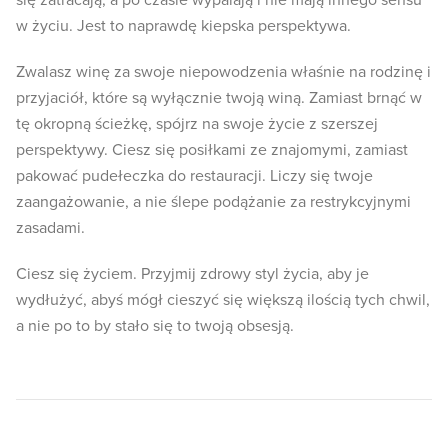
się zatracają, a po czasie wypalają i nie mają innego sensu
w życiu. Jest to naprawdę kiepska perspektywa.
Zwalasz winę za swoje niepowodzenia właśnie na rodzinę i
przyjaciół, które są wyłącznie twoją winą. Zamiast brnąć w
tę okropną ścieżkę, spójrz na swoje życie z szerszej
perspektywy. Ciesz się posiłkami ze znajomymi, zamiast
pakować pudełeczka do restauracji. Liczy się twoje
zaangażowanie, a nie ślepe podążanie za restrykcyjnymi
zasadami.
Ciesz się życiem. Przyjmij zdrowy styl życia, aby je
wydłużyć, abyś mógł cieszyć się większą ilością tych chwil,
a nie po to by stało się to twoją obsesją.