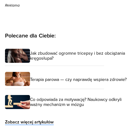
Reklama
Polecane dla Ciebie:
Jak zbudować ogromne tricepsy i bez obciążania
kręgosłupa?
Terapia parowa — czy naprawdę wspiera zdrowie?
Co odpowiada za motywację? Naukowcy odkryli
ważny mechanizm w mózgu
Zobacz więcej artykułów