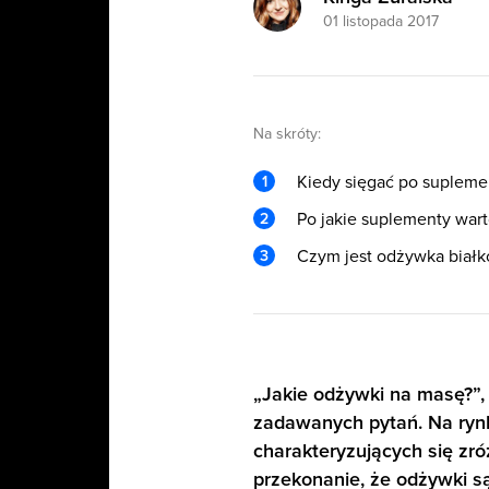
01 listopada 2017
Na skróty:
Kiedy sięgać po supleme
Po jakie suplementy wart
Czym jest odżywka biał
„Jakie odżywki na masę?”, 
zadawanych pytań. Na ryn
charakteryzujących się zró
przekonanie, że odżywki s