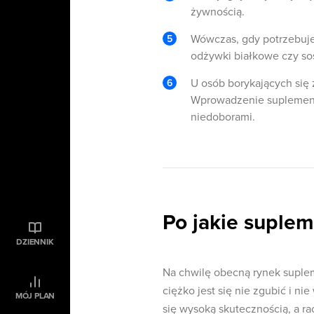
żywnością.
Wówczas, gdy potrzebuje
odżywki białkowe czy so
U osób borykających się 
Wprowadzenie suplement
niedoborami.
Po jakie suplem
DZIENNIK
Na chwilę obecną rynek suple
ciężko jest się nie zgubić i n
MÓJ PLAN
się wysoką skutecznością, a ra