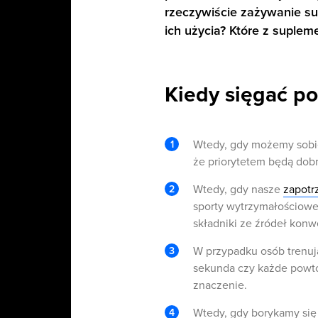
rzeczywiście zażywanie s
ich użycia? Które z suple
Kiedy sięgać p
Wtedy, gdy możemy sobi
że priorytetem będą dobr
Wtedy, gdy nasze
zapotr
sporty wytrzymałościowe,
składniki ze źródeł kon
W przypadku osób trenuj
sekunda czy każde powt
znaczenie.
Wtedy, gdy borykamy się