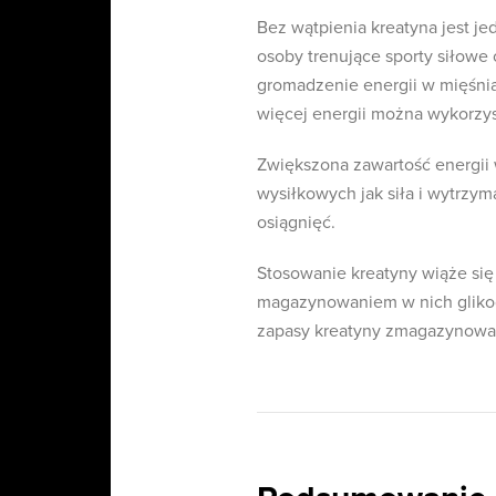
Bez wątpienia kreatyna jest 
osoby trenujące sporty siłowe
gromadzenie energii w mięśnia
więcej energii można wykorzys
Zwiększona zawartość energii 
wysiłkowych jak siła i wytrzym
osiągnięć.
Stosowanie kreatyny wiąże si
magazynowaniem w nich glikog
zapasy kreatyny zmagazynowan