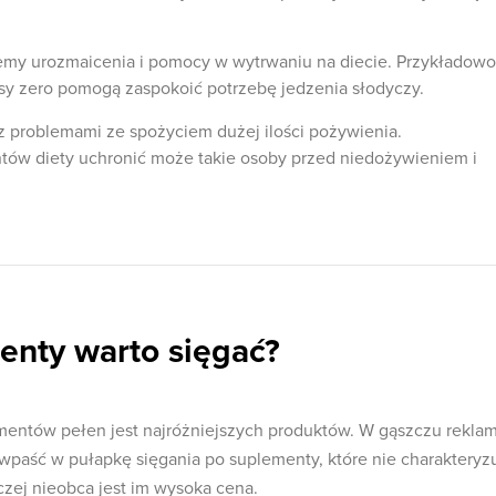
my urozmaicenia i pomocy w wytrwaniu na diecie. Przykładowo
sy zero pomogą zaspokoić potrzebę jedzenia słodyczy.
z problemami ze spożyciem dużej ilości pożywienia.
ów diety uchronić może takie osoby przed niedożywieniem i
enty warto sięgać?
mentów pełen jest najróżniejszych produktów. W gąszczu rekla
ie wpaść w pułapkę sięgania po suplementy, które nie charakteryz
czej nieobca jest im wysoka cena.