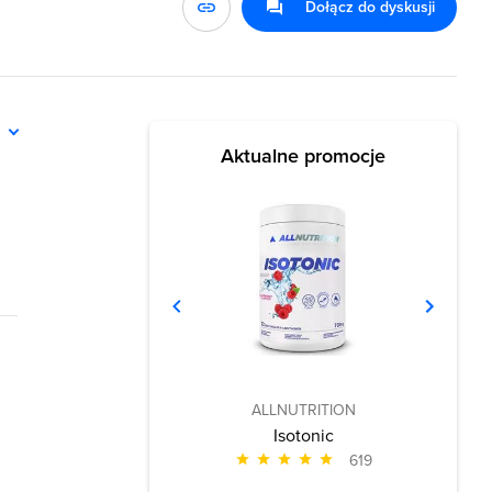
Dołącz do dyskusji
ń
Aktualne promocje
ALLNUTRITION
Isotonic
619