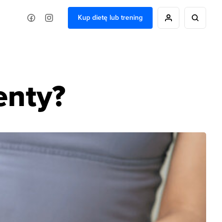
Kup dietę lub trening
enty?