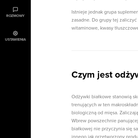
Istnieje jednak grupa suplemen
ROZMOWY
zasadne. Do grupy tej zaliczy
witaminowe, kwasy tłuszczow
USTAWIENIA
Czym jest odży
Odżywki białkowe stanowią sk
trenujących w ten makroskład
biologiczną od mięsa. Zaliczaj
Wbrew powszechnie panującej 
białkowej nie przyczynia się s
innego jak przetworzony produ