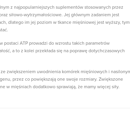
jednym z najpopularniejszych suplementów stosowanych przez
 oraz siłowo-wytrzymałościowe. Jej głównym zadaniem jest
ch, dlatego im jej poziom w tkance mięśniowej jest wyższy, tym
tać.
w postaci ATP prowadzi do wzrostu takich parametrów
ałość, a to z kolei przekłada się na poprawę dotychczasowych
ę ze zwiększeniem uwodnienia komórek mięśniowych i nasilony
enu, przez co powiększają one swoje rozmiary. Zwiększone
e w mięśniach dodatkowo sprawiają, że mamy więcej siły.