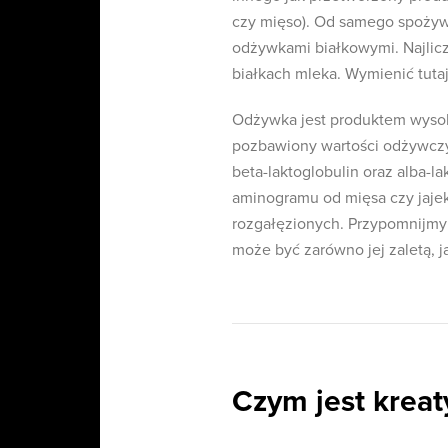
czy mięso). Od samego spożywa
odżywkami białkowymi. Najlic
białkach mleka. Wymienić tut
Odżywka jest produktem wysok
pozbawiony wartości odżywczy
beta-laktoglobulin oraz alba-l
aminogramu od mięsa czy jaje
rozgałęzionych. Przypomnijmy 
może być zarówno jej zaletą, j
Czym jest kreat