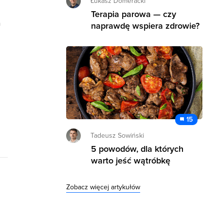
Łukasz Domeracki
Terapia parowa — czy
a
naprawdę wspiera zdrowie?
15
Tadeusz Sowiński
5 powodów, dla których
warto jeść wątróbkę
Zobacz więcej artykułów