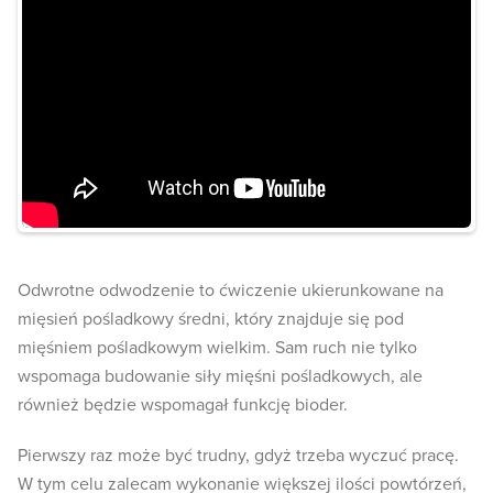
Odwrotne odwodzenie to ćwiczenie ukierunkowane na
mięsień pośladkowy średni, który znajduje się pod
mięśniem pośladkowym wielkim. Sam ruch nie tylko
wspomaga budowanie siły mięśni pośladkowych, ale
również będzie wspomagał funkcję bioder.
Pierwszy raz może być trudny, gdyż trzeba wyczuć pracę.
W tym celu zalecam wykonanie większej ilości powtórzeń,