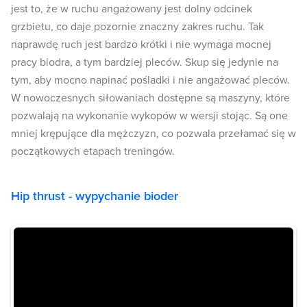
jest to, że w ruchu angażowany jest dolny odcinek
grzbietu, co daje pozornie znaczny zakres ruchu. Tak
naprawdę ruch jest bardzo krótki i nie wymaga mocnej
pracy biodra, a tym bardziej pleców. Skup się jedynie na
tym, aby mocno napinać pośladki i nie angażować pleców.
W nowoczesnych siłowaniach dostępne są maszyny, które
pozwalają na wykonanie wykopów w wersji stojąc. Są one
mniej krępujące dla mężczyzn, co pozwala przełamać się w
początkowych etapach treningów.
Hip thrust - wypychanie bioder