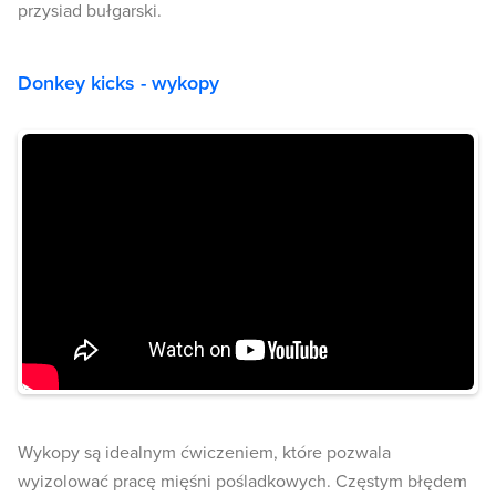
przysiad bułgarski.
Donkey kicks - wykopy
Wykopy są idealnym ćwiczeniem, które pozwala
wyizolować pracę mięśni pośladkowych. Częstym błędem