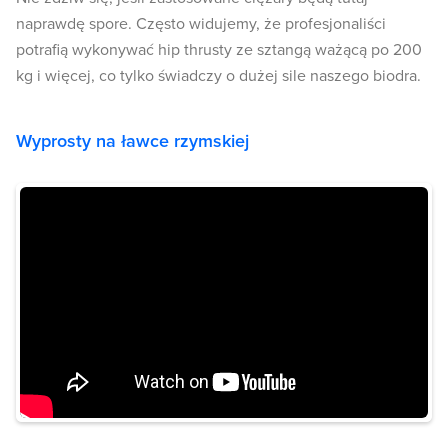
naprawdę spore. Często widujemy, że profesjonaliści
potrafią wykonywać hip thrusty ze sztangą ważącą po 200
kg i więcej, co tylko świadczy o dużej sile naszego biodra.
Wyprosty na ławce rzymskiej