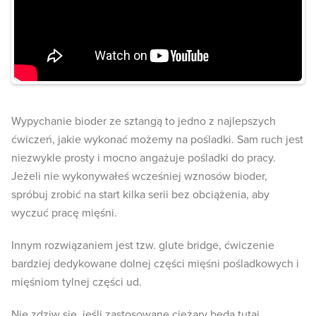
Wypychanie bioder ze sztangą to jedno z najlepszych
ćwiczeń, jakie wykonać możemy na pośladki. Sam ruch jest
niezwykle prosty i mocno angażuje pośladki do pracy.
Jeżeli nie wykonywałeś wcześniej wznosów bioder,
spróbuj zrobić na start kilka serii bez obciążenia, aby
wyczuć pracę mięśni.
Innym rozwiązaniem jest tzw. glute bridge, ćwiczenie
bardziej dedykowane dolnej części mięśni pośladkowych i
mięśniom tylnej części ud.
Nie zdziw się, jeśli zastosowane ciężary będą tutaj