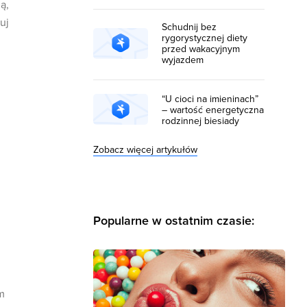
ą,
uj
Schudnij bez
rygorystycznej diety
przed wakacyjnym
wyjazdem
“U cioci na imieninach”
– wartość energetyczna
rodzinnej biesiady
Zobacz więcej artykułów
Popularne w ostatnim czasie:
m