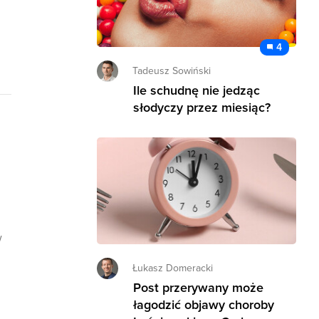
4
Tadeusz Sowiński
Ile schudnę nie jedząc
słodyczy przez miesiąc?
w
Łukasz Domeracki
Post przerywany może
łagodzić objawy choroby