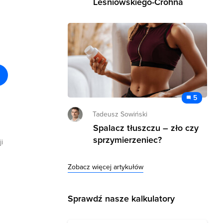
Leśniowskiego-Crohna
5
Tadeusz Sowiński
Spalacz tłuszczu – zło czy
sprzymierzeniec?
i
Zobacz więcej artykułów
Sprawdź nasze kalkulatory