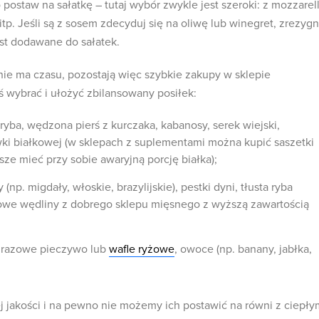
 postaw na sałatkę – tutaj wybór zwykle jest szeroki: z mozzarell
tp. Jeśli są z sosem zdecyduj się na oliwę lub winegret, zrezygn
est dodawane do sałatek.
nie ma czasu, pozostają więc szybkie zakupy w sklepie
 wybrać i ułożyć zbilansowany posiłek:
ryba, wędzona pierś z kurczaka, kabanosy, serek wiejski,
wki białkowej (w sklepach z suplementami można kupić saszetki
e mieć przy sobie awaryjną porcję białka);
(np. migdały, włoskie, brazylijskie), pestki dyni, tłusta ryba
towe wędliny z dobrego sklepu mięsnego z wyższą zawartością
 razowe pieczywo lub
wafle ryżowe
, owoce (np. banany, jabłka,
ej jakości i na pewno nie możemy ich postawić na równi z ciepły