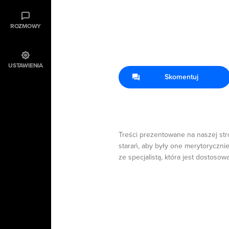
ROZMOWY
USTAWIENIA
Skomentuj
Treści prezentowane na naszej str
starań, aby były one merytorycznie
ze specjalistą, która jest dostosow