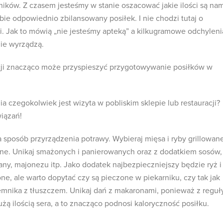
ników. Z czasem jesteśmy w stanie oszacować jakie ilości są na
ie odpowiednio zbilansowany posiłek. I nie chodzi tutaj o
i. Jak to mówią „nie jesteśmy apteką” a kilkugramowe odchyleni
ie wyrządzą.
ji znacząco może przyspieszyć przygotowywanie posiłków w
ia czegokolwiek jest wizyta w pobliskim sklepie lub restauracji?
wiązań!
 sposób przyrządzenia potrawy. Wybieraj mięsa i ryby grillowane
ne. Unikaj smażonych i panierowanych oraz z dodatkiem sosów,
any, majonezu itp. Jako dodatek najbezpieczniejszy będzie ryż i
e, ale warto dopytać czy są pieczone w piekarniku, czy tak jak
jemnika z tłuszczem. Unikaj dań z makaronami, ponieważ z reguł
żą ilością sera, a to znacząco podnosi kaloryczność posiłku.