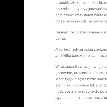
produkty złożone z kilku skład
potrzebne aby przygotować sob
pamiętanie wszystkich wartośc
od założeń szkody na pewno n
Umiejętność oszacowania porc
domu.
A co jeśli jedyną opcją zjedzen
Jest kilka bardzo prostych roz
W restauracji zwracaj uwagę na
gotowane, duszone lub pieczo
które zwykle są na bazie śmiet
ziemniaki gotowane lub pieczon
frytki zostają wrzucone do po
są z sosem lub zapieczone z du