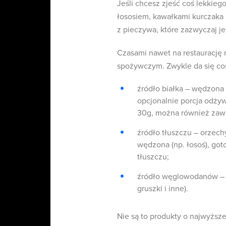
Jeśli chcesz zjeść coś lekkiego
łososiem, kawałkami kurczaka i
z pieczywa, które zazwyczaj j
Czasami nawet na restaurację 
spożywczym. Zwykle da się coś
źródło białka – wędzona 
opcjonalnie porcja odży
30g, można również zawsz
źródło tłuszczu – orzechy 
wędzona (np. łosoś), go
tłuszczu;
źródło węglowodanów –
gruszki i inne).
Nie są to produkty o najwyższ