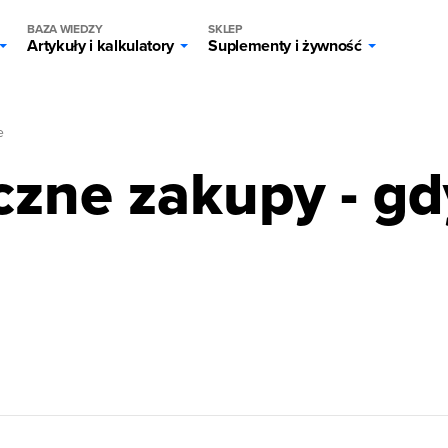
BAZA WIEDZY
SKLEP
Artykuły i kalkulatory
Suplementy i żywność
e
czne zakupy - gd