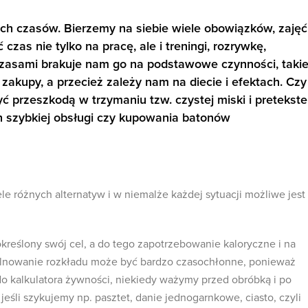
h czasów. Bierzemy na siebie wiele obowiązków, zajęć
zas nie tylko na pracę, ale i treningi, rozrywkę,
zasami brakuje nam go na podstawowe czynności, taki
zakupy, a przecież zależy nam na diecie i efektach. Czy
ć przeszkodą w trzymaniu tzw. czystej miski i pretekst
h szybkiej obsługi czy kupowania batonów
ele różnych alternatyw i w niemalże każdej sytuacji możliwe jest
kreślony swój cel, a do tego zapotrzebowanie kaloryczne i na
ilnowanie rozkładu może być bardzo czasochłonne, ponieważ
o kalkulatora żywności, niekiedy ważymy przed obróbką i po
jeśli szykujemy np. pasztet, danie jednogarnkowe, ciasto, czyli