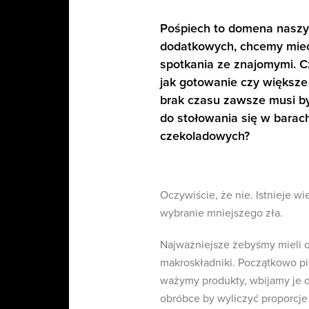
Pośpiech to domena naszyc
dodatkowych, chcemy mieć c
spotkania ze znajomymi. C
jak gotowanie czy większe 
brak czasu zawsze musi by
do stołowania się w barac
czekoladowych?
Oczywiście, że nie. Istnieje wi
wybranie mniejszego zła.
Najważniejsze żebyśmy mieli o
makroskładniki. Początkowo p
ważymy produkty, wbijamy je d
obróbce by wyliczyć proporcje 