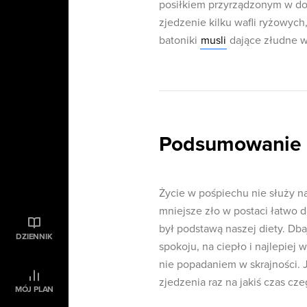
posiłkiem przyrządzonym w do
zjedzenie kilku wafli ryżowych,
batoniki
musli
dające złudne w
Podsumowanie
Życie w pośpiechu nie służy na
mniejsze zło w postaci łatwo d
był podstawą naszej diety. Db
DZIENNIK
spokoju, na ciepło i najlepiej
nie popadaniem w skrajności. 
zjedzenia raz na jakiś czas c
MÓJ PLAN