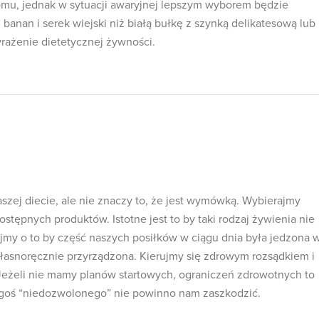
mu, jednak w sytuacji awaryjnej lepszym wyborem będzie
 banan i serek wiejski niż białą bułkę z szynką delikatesową lub
rażenie dietetycznej żywności.
szej diecie, ale nie znaczy to, że jest wymówką. Wybierajmy
ostępnych produktów. Istotne jest to by taki rodzaj żywienia nie
ajmy o to by część naszych posiłków w ciągu dnia była jedzona 
 własnoręcznie przyrządzona. Kierujmy się zdrowym rozsądkiem i
Jeżeli nie mamy planów startowych, ograniczeń zdrowotnych to
zegoś “niedozwolonego” nie powinno nam zaszkodzić.