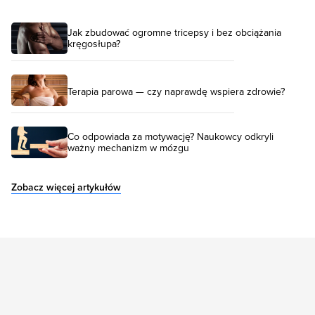
Jak zbudować ogromne tricepsy i bez obciążania
kręgosłupa?
Terapia parowa — czy naprawdę wspiera zdrowie?
Co odpowiada za motywację? Naukowcy odkryli
ważny mechanizm w mózgu
Zobacz więcej artykułów