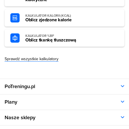
KALKULATOR KALORII (KCAL)
Oblicz zjedzone kalorie
KALKULATOR %BF
Oblicz tkankę tłuszczową
Sprawdź wszystkie kalkulatory
PoTreningu.pl
O nas
Plany
Polityka prywatności
Regulamin
Opinie klientów
Nasze sklepy
RODO
Plany dla kobiet
Aplikacja
Plany dla mężczyzn
Sklep.sfd.pl