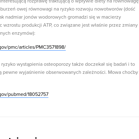
o interesującą rozprawę traktującą o wpływie diety na równowagę
burzeń owej równowagi na ryzyko rozwoju nowotworów (dość
 jak nadmiar jonów wodorowych gromadzi się w macierzy
c wzrostu produkcji ATP, co związane jest właśnie przez zmiany
żnych enzymów):
.gov/pmc/articles/PMC3571898/
ryzyko wystąpienia osteoporozy także doczekał się badań i to
ują pewne wyjaśnienie obserwowanych zależności. Mowa choćby
h.gov/pubmed/18052757