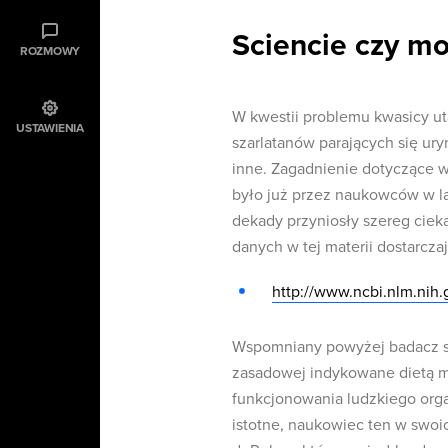
Sciencie czy mo
ROZMOWY
W kwestii problemu kwasicy ut
USTAWIENIA
szarlatanów parających się ury
inne. Zagadnienie dotyczące
było już przez naukowców w la
dekady przyniosły szereg ciek
danych w tej materii dostarczaj
http://www.ncbi.nlm.nih
Wspomniany powyżej badacz su
zasadowej indykowane dietą m
funkcjonowania ludzkiego orga
istotne, naukowiec ten w swoi