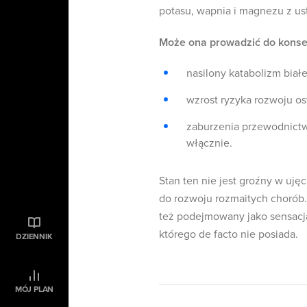
potasu, wapnia i magnezu z ust
Może ona prowadzić do konsek
nasilony katabolizm białe
wzrost ryzyka rozwoju os
zaburzenia przewodnict
włącznie.
Stan ten nie jest groźny w uj
do rozwoju rozmaitych chorób.
też podejmowany jako sensacja
którego de facto nie posiada.
DZIENNIK
MÓJ PLAN