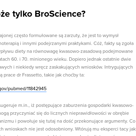
że tylko BroScience?
ajonej często formułowane są zarzuty, że jest to wymysł
noterapią i innymi podejrzanymi praktykami. Cóż, fakty są zgoła
 wpływu diety na równowagę kwasowo-zasadową podejmowane
tach 60. i 70. minionego wieku. Dopiero jednak ostatnie dwie
awych i niekiedy wręcz zaskakujących wniosków. Intrygujących
ą prace dr Frassetto, takie jak choćby ta:
.gov/pubmed/11842945
geruje m.in., iż postępujące zaburzenia gospodarki kwasowo-
ogą przyczyniać się do licznych nieprawidłowości w obrębie
nizmu i powołuje się tutaj na dość przekonujące argumenty. Co
ch wnioskach nie jest odosobniony. Wtórują mu eksperci tacy jak