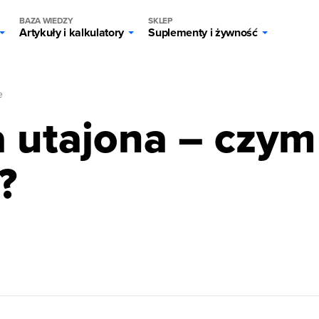
BAZA WIEDZY
SKLEP
Artykuły i kalkulatory
Suplementy i żywność
e
 utajona – czym 
?