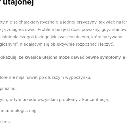
 utajonej
ty nie są charakterystyczne dla jednej przyczyny, tak więc na ic
y ją zdiagnozować. Problem ten jest dość poważny, gdyż stanow
istnienia czegoś takiego jak kwasica utajona, która nazywana
gicznym”, niedającym się obiektywnie rozpoznać i leczyć.
e pokazują, że kwasica utajona może dawać pewne symptomy, a
tóre nie mija nawet po dłuższym wypoczynku,
ganizmu,
ych, w tym przede wszystkim problemy z koncentracją,
 immunologicznej,
stres.