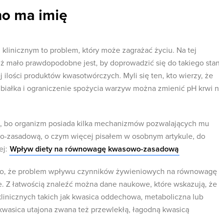
no ma imię
klinicznym to problem, który może zagrażać życiu. Na tej
 iż mało prawdopodobne jest, by doprowadzić się do takiego sta
ilości produktów kwasotwórczych. Myli się ten, kto wierzy, że
i białka i ograniczenie spożycia warzyw można zmienić pH krwi 
eje, bo organizm posiada kilka mechanizmów pozwalających mu
zasadową, o czym więcej pisałem w osobnym artykule, do
ej:
Wpływ diety na równowagę kwasowo-zasadową
 to, że problem wpływu czynników żywieniowych na równowagę
. Z łatwością znaleźć można dane naukowe, które wskazują, że
linicznych takich jak kwasica oddechowa, metaboliczna lub
 kwasica utajona zwana też przewlekłą, łagodną kwasicą