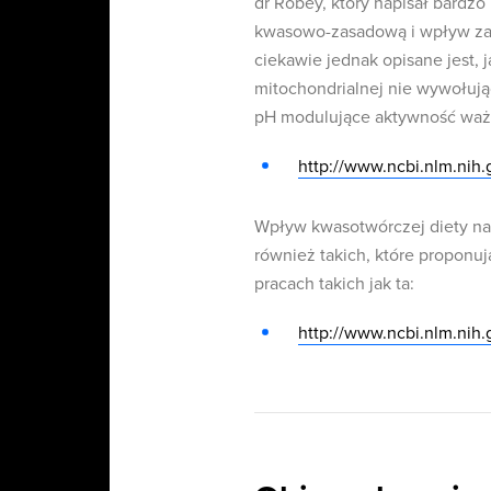
dr Robey, który napisał bardz
kwasowo-zasadową i wpływ za
ciekawie jednak opisane jest,
mitochondrialnej nie wywołują
pH modulujące aktywność wa
http://www.ncbi.nlm.nih
Wpływ kwasotwórczej diety na 
również takich, które propon
pracach takich jak ta:
http://www.ncbi.nlm.ni