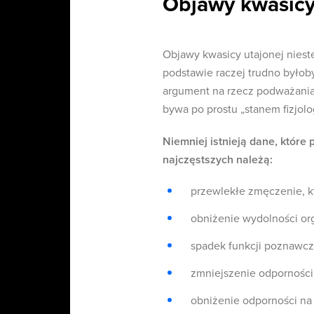
Objawy kwasicy
Objawy kwasicy utajonej nieste
podstawie raczej trudno byłob
argument na rzecz podważania 
bywa po prostu „stanem fizjolo
Niemniej istnieją dane, któr
najczęstszych należą:
przewlekłe zmęczenie, k
obniżenie wydolności or
spadek funkcji poznawcz
zmniejszenie odporności
obniżenie odporności na 