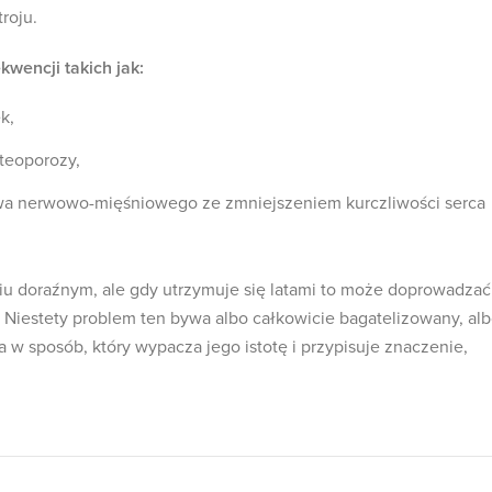
roju.
wencji takich jak:
k,
teoporozy,
wa nerwowo-mięśniowego ze zmniejszeniem kurczliwości serca
ęciu doraźnym, ale gdy utrzymuje się latami to może doprowadzać
 Niestety problem ten bywa albo całkowicie bagatelizowany, al
 w sposób, który wypacza jego istotę i przypisuje znaczenie,