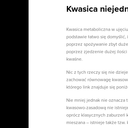
Kwasica niejed
Kwasica metaboliczna w ujęciu 
podstawie łatwo się domyślić,
poprzez spożywanie zbyt dużej 
poprzez zjedzenie dużej ilośc
kwaśne.
Nic z tych rzeczy się nie dzi
zachować równowagę kwasowo-
którego link znajduje się poniż
Nie mniej jednak nie oznacza
kwasowo-zasadową nie istnieje
oprócz klasycznych zaburzeń k
mieszana – istnieje także tzw.