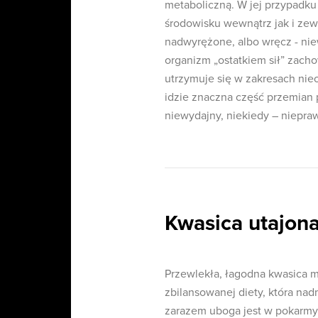
metaboliczną. W jej przypadk
środowisku wewnątrz jak i ze
nadwyrężone, albo wręcz - nie
organizm „ostatkiem sił” za
utrzymuje się w zakresach nie
idzie znaczna część przemian
niewydajny, niekiedy – niepra
Kwasica utajona
Przewlekła, łagodna kwasica 
zbilansowanej diety, która nad
zarazem uboga jest w pokarmy 