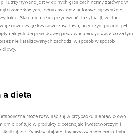
u pH utrzymywane jest w dolnych granicach normy zarówno w
wnątrzkomórkowych, jednak systemy buforowe są wyraźnie
wydolne. Stan ten można przyrównać do sytuacji, w której
chowuje równowagę kwasowo-zasadową, przy czym poziom pH
optymalnych dla prawidłowej pracy wielu enzymów, a co za tym
 przez nie katalizowanych zachodzi w sposób w sposób
widłowy.
 a dieta
metaboliczna może rozwinąć się w przypadku nieprawidłowo
miernie obfituje w produkty o potencjale kwasotwórczym i
alkalizujące. Kwasicy utajonej towarzyszy nadmierna utrata