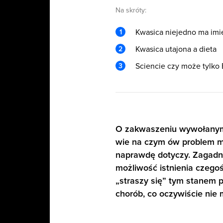
Na skróty:
Kwasica niejedno ma imi
Kwasica utajona a dieta
Sciencie czy może tylko
O zakwaszeniu wywołanym p
wie na czym ów problem mo
naprawdę dotyczy. Zagadnie
możliwość istnienia czegoś
„straszy się” tym stanem p
chorób, co oczywiście nie 