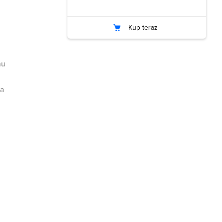
Kup teraz
nu
na