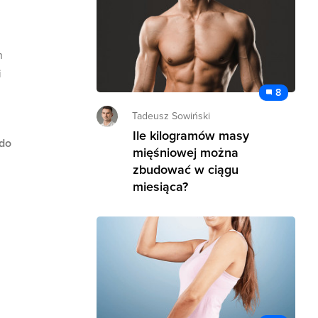
h
i
8
Tadeusz Sowiński
Ile kilogramów masy
 do
mięśniowej można
zbudować w ciągu
miesiąca?