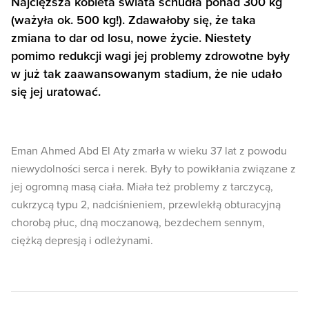
Najcięższa kobieta świata schudła ponad 300 kg
(ważyła ok. 500 kg!). Zdawałoby się, że taka
zmiana to dar od losu, nowe życie. Niestety
pomimo redukcji wagi jej problemy zdrowotne były
w już tak zaawansowanym stadium, że nie udało
się jej uratować.
Eman Ahmed Abd El Aty zmarła w wieku 37 lat z powodu
niewydolności serca i nerek. Były to powikłania związane z
jej ogromną masą ciała. Miała też problemy z tarczycą,
cukrzycą typu 2, nadciśnieniem, przewlekłą obturacyjną
chorobą płuc, dną moczanową, bezdechem sennym,
ciężką depresją i odleżynami.