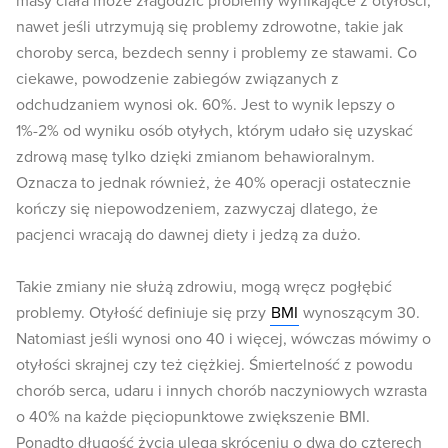
masy ciała może złagodzić problemy wynikające z otyłości,
nawet jeśli utrzymują się problemy zdrowotne, takie jak
choroby serca, bezdech senny i problemy ze stawami. Co
ciekawe, powodzenie zabiegów związanych z
odchudzaniem wynosi ok. 60%. Jest to wynik lepszy o
1%-2% od wyniku osób otyłych, którym udało się uzyskać
zdrową masę tylko dzięki zmianom behawioralnym.
Oznacza to jednak również, że 40% operacji ostatecznie
kończy się niepowodzeniem, zazwyczaj dlatego, że
pacjenci wracają do dawnej diety i jedzą za dużo.
Takie zmiany nie służą zdrowiu, mogą wręcz pogłębić
problemy. Otyłość definiuje się przy
BMI
wynoszącym 30.
Natomiast jeśli wynosi ono 40 i więcej, wówczas mówimy o
otyłości skrajnej czy też ciężkiej. Śmiertelność z powodu
chorób serca, udaru i innych chorób naczyniowych wzrasta
o 40% na każde pięciopunktowe zwiększenie BMI.
Ponadto długość życia ulega skróceniu o dwa do czterech