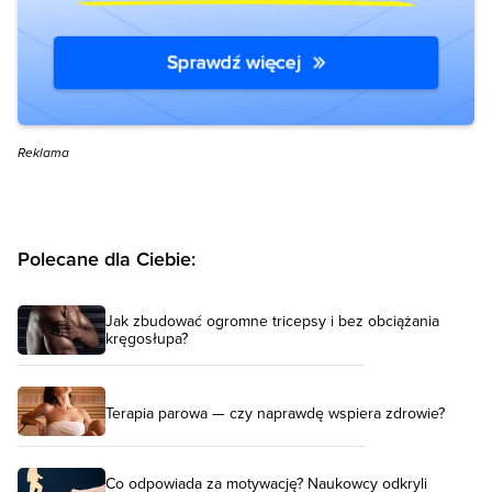
Reklama
Polecane dla Ciebie:
Jak zbudować ogromne tricepsy i bez obciążania
kręgosłupa?
Terapia parowa — czy naprawdę wspiera zdrowie?
Co odpowiada za motywację? Naukowcy odkryli