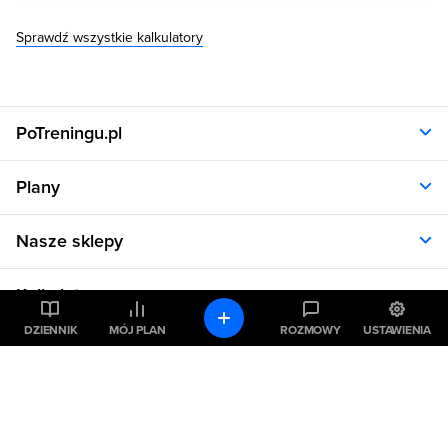
Sprawdź wszystkie kalkulatory
PoTreningu.pl
O nas
Plany
Polityka prywatności
Regulamin
Opinie klientów
Nasze sklepy
RODO
Plany dla kobiet
Aplikacja
Plany dla mężczyzn
Sklep.sfd.pl
Dane kontaktowe
Kalkulatory
Plany dietetyczne
Allnutrition.pl
Plany treningowe
Allnutrition.cz
DZIENNIK
MÓJ PLAN
ROZMOWY
USTAWIENIA
Kalkulator BMI
Cennik
Pomoc
Allnutrition.sk
Kalkulator BMR
Allnutrition.ro
Kalkulator WHR
Plan Dieta i Trening
Allnutrition.hu
Pozostałe
Kalkulator kalorii
Formularz kontaktowy
Allnutrition.ua
Kalkulator idealnej wagi
Problemy z logowaniem
Atlas ćwiczeń