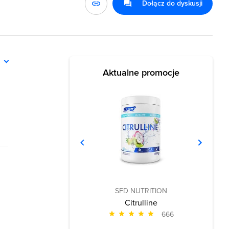
Dołącz do dyskusji
ń
Aktualne promocje
SFD NUTRITION
Citrulline
666