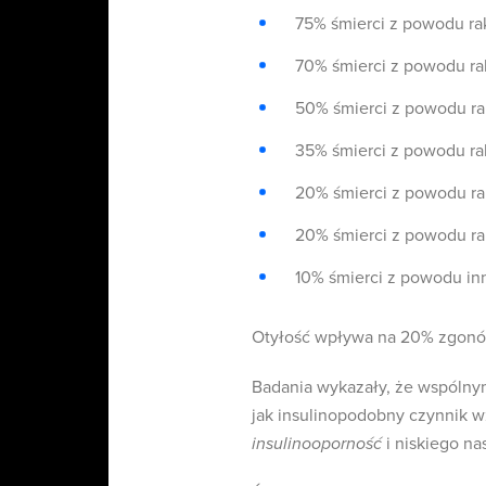
75% śmierci z powodu rak
70% śmierci z powodu rak
50% śmierci z powodu rak
35% śmierci z powodu ra
20% śmierci z powodu raka
20% śmierci z powodu ra
10% śmierci z powodu in
Otyłość wpływa na 20% zgonó
Badania wykazały, że wspólnym
jak insulinopodobny czynnik wz
insulinooporność
i niskiego na