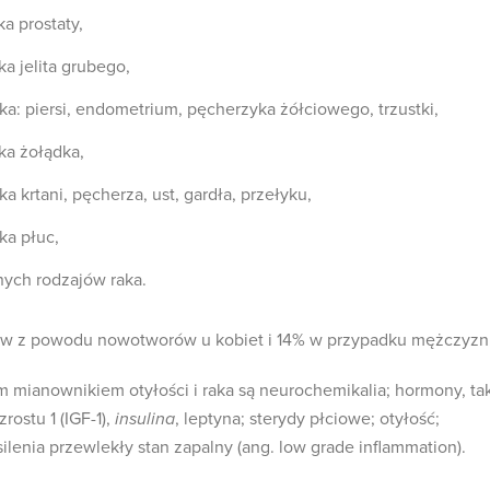
a prostaty,
a jelita grubego,
a: piersi, endometrium, pęcherzyka żółciowego, trzustki,
ka żołądka,
 krtani, pęcherza, ust, gardła, przełyku,
ka płuc,
nych rodzajów raka.
w z powodu nowotworów u kobiet i 14% w przypadku mężczyzn
 mianownikiem otyłości i raka są neurochemikalia; hormony, ta
rostu 1 (IGF-1),
insulina
, leptyna; sterydy płciowe; otyłość;
silenia przewlekły stan zapalny (ang. low grade inflammation).