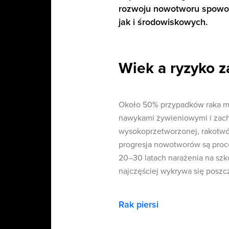
rozwoju nowotworu spowo
jak i środowiskowych.
Wiek a ryzyko 
Około 50% przypadków raka m
nawykami żywieniowymi i zac
wysokoprzetworzonej, rakotwórc
progresja nowotworów są proce
20–30 latach narażenia na szk
najczęściej wykrywa się poszc
Rak piersi