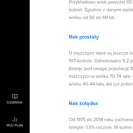
Przykładowo wiek powyżej 65 la
kobiet. Zgodnie z danymi epid
wieku od 50 do 69 lat.
Rak prostaty
U mężczyzn dane są jeszcze ba
107-krotnie. Odnotowano 9.2 p
(biorąc pod uwagę populację 1
mężczyzn w wieku 70-74 lata. C
wieku 40-44 lata, ale już jeden
Rak żołądka
DZIENNIK
Od 1975 do 2014 roku zachoro
MÓJ PLAN
tempie -1,5% rocznie. W sumie