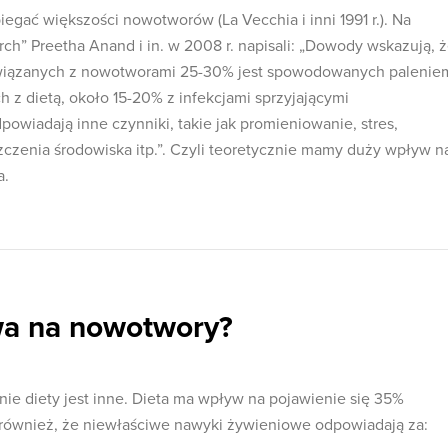
egać większości nowotworów (La Vecchia i inni 1991 r.). Na
ch” Preetha Anand i in. w 2008 r. napisali: „Dowody wskazują, 
wiązanych z nowotworami 25-30% jest spowodowanych palenie
h z dietą, około 15-20% z infekcjami sprzyjającymi
powiadają inne czynniki, takie jak promieniowanie, stres,
zczenia środowiska itp.”. Czyli teoretycznie mamy duży wpływ n
a.
wa na nowotwory?
ie diety jest inne. Dieta ma wpływ na pojawienie się 35%
ównież, że niewłaściwe nawyki żywieniowe odpowiadają za: