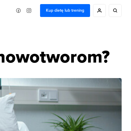
Kup dietę lub trening
 nowotworom?