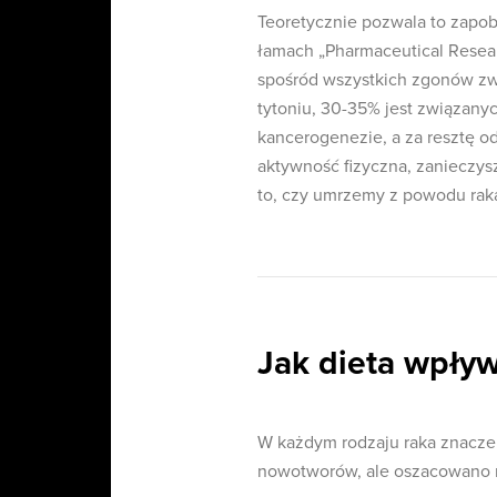
Teoretycznie pozwala to zapobi
łamach „Pharmaceutical Resear
spośród wszystkich zgonów z
tytoniu, 30-35% jest związanyc
kancerogenezie, a za resztę od
aktywność fizyczna, zanieczys
to, czy umrzemy z powodu rak
Jak dieta wpły
W każdym rodzaju raka znaczen
nowotworów, ale oszacowano r