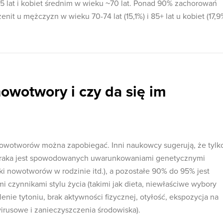
 lat i kobiet średnim w wieku ~70 lat. Ponad 90% zachorowań
enit u mężczyzn w wieku 70-74 lat (15,1%) i 85+ lat u kobiet (17,9
nowotwory i czy da się im
owotworów można zapobiegać. Inni naukowcy sugerują, że tylk
 raka jest spowodowanych uwarunkowaniami genetycznymi
ki nowotworów w rodzinie itd.), a pozostałe 90% do 95% jest
zynnikami stylu życia (takimi jak dieta, niewłaściwe wybory
lenie tytoniu, brak aktywności fizycznej, otyłość, ekspozycja na
irusowe i zanieczyszczenia środowiska).