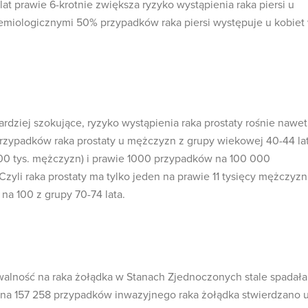
t prawie 6-krotnie zwiększa ryzyko wystąpienia raka piersi u
emiologicznymi 50% przypadków raka piersi występuje u kobiet
rdziej szokujące, ryzyko wystąpienia raka prostaty rośnie nawet
rzypadków raka prostaty u mężczyzn z grupy wiekowej 40-44 la
00 tys. mężczyzn) i prawie 1000 przypadków na 100 000
zyli raka prostaty ma tylko jeden na prawie 11 tysięcy mężczyz
 na 100 z grupy 70-74 lata.
walność na raka żołądka w Stanach Zjednoczonych stale spadał
 na 157 258 przypadków inwazyjnego raka żołądka stwierdzano 