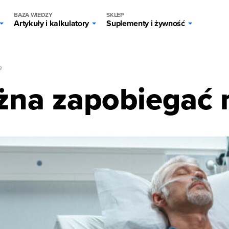
BAZA WIEDZY
SKLEP
Artykuły i kalkulatory
Suplementy i żywność
e
żna zapobiegać