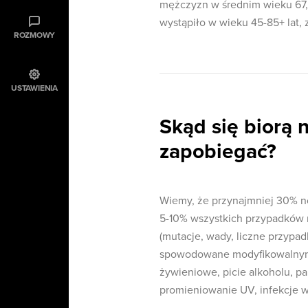
mężczyzn w średnim wieku 67,5
wystąpiło w wieku 45-85+ lat, z
ROZMOWY
USTAWIENIA
Skąd się biorą 
zapobiegać?
Wiemy, że przynajmniej 30% n
5-10% wszystkich przypadków
(mutacje, wady, liczne przypad
spowodowane modyfikowalnymi c
żywieniowe, picie alkoholu, pa
promieniowanie UV, infekcje w