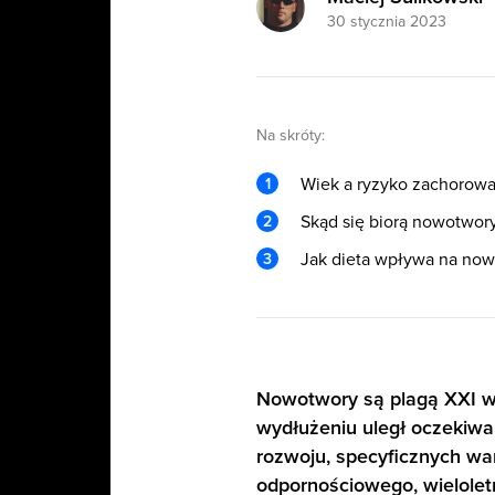
30 stycznia 2023
Na skróty:
Wiek a ryzyko zachorowa
Skąd się biorą nowotwory
Jak dieta wpływa na no
Nowotwory są plagą XXI wi
wydłużeniu uległ oczekiwan
rozwoju, specyficznych wa
odpornościowego, wieloletn