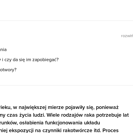
rozwi
nia
 i czy da się im zapobiegać?
wotwory?
eku, w największej mierze pojawiły się, ponieważ
y czas życia ludzi. Wiele rodzajów raka potrzebuje lat
runków, osłabienia funkcjonowania układu
iej ekspozycji na czynniki rakotwórcze itd. Proces