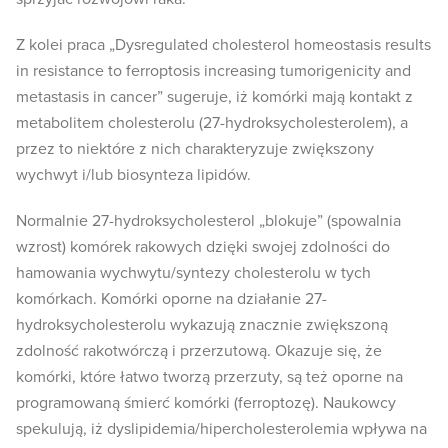
Z kolei praca „Dysregulated cholesterol homeostasis results
in resistance to ferroptosis increasing tumorigenicity and
metastasis in cancer” sugeruje, iż komórki mają kontakt z
metabolitem cholesterolu (27-hydroksycholesterolem), a
przez to niektóre z nich charakteryzuje zwiększony
wychwyt i/lub biosynteza lipidów.
Normalnie 27-hydroksycholesterol „blokuje” (spowalnia
wzrost) komórek rakowych dzięki swojej zdolności do
hamowania wychwytu/syntezy cholesterolu w tych
komórkach. Komórki oporne na działanie 27-
hydroksycholesterolu wykazują znacznie zwiększoną
zdolność rakotwórczą i przerzutową. Okazuje się, że
komórki, które łatwo tworzą przerzuty, są też oporne na
programowaną śmierć komórki (ferroptozę). Naukowcy
spekulują, iż dyslipidemia/hipercholesterolemia wpływa na