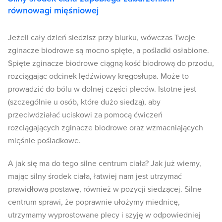
równowagi mięśniowej
Jeżeli cały dzień siedzisz przy biurku, wówczas Twoje
zginacze biodrowe są mocno spięte, a pośladki osłabione.
Spięte zginacze biodrowe ciągną kość biodrową do przodu,
rozciągając odcinek lędźwiowy kręgosłupa. Może to
prowadzić do bólu w dolnej części pleców. Istotne jest
(szczególnie u osób, które dużo siedzą), aby
przeciwdziałać uciskowi za pomocą ćwiczeń
rozciągających zginacze biodrowe oraz wzmacniających
mięśnie pośladkowe.
A jak się ma do tego silne centrum ciała? Jak już wiemy,
mając silny środek ciała, łatwiej nam jest utrzymać
prawidłową postawę, również w pozycji siedzącej. Silne
centrum sprawi, że poprawnie ułożymy miednicę,
utrzymamy wyprostowane plecy i szyję w odpowiedniej