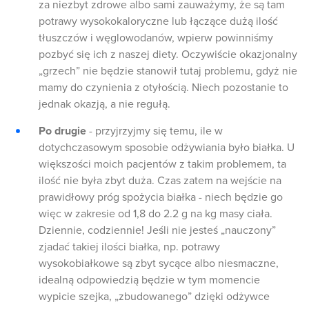
za niezbyt zdrowe albo sami zauważymy, że są tam
potrawy wysokokaloryczne lub łączące dużą ilość
tłuszczów i węglowodanów, wpierw powinniśmy
pozbyć się ich z naszej diety. Oczywiście okazjonalny
„grzech” nie będzie stanowił tutaj problemu, gdyż nie
mamy do czynienia z otyłością. Niech pozostanie to
jednak okazją, a nie regułą.
Po drugie
- przyjrzyjmy się temu, ile w
dotychczasowym sposobie odżywiania było białka. U
większości moich pacjentów z takim problemem, ta
ilość nie była zbyt duża. Czas zatem na wejście na
prawidłowy próg spożycia białka - niech będzie go
więc w zakresie od 1,8 do 2.2 g na kg masy ciała.
Dziennie, codziennie! Jeśli nie jesteś „nauczony”
zjadać takiej ilości białka, np. potrawy
wysokobiałkowe są zbyt sycące albo niesmaczne,
idealną odpowiedzią będzie w tym momencie
wypicie szejka, „zbudowanego” dzięki odżywce