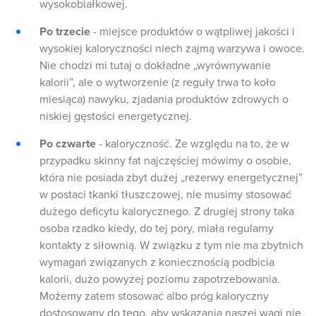
wysokobiałkowej.
Po trzecie
- miejsce produktów o wątpliwej jakości i
wysokiej kaloryczności niech zajmą warzywa i owoce.
Nie chodzi mi tutaj o dokładne „wyrównywanie
kalorii”, ale o wytworzenie (z reguły trwa to koło
miesiąca) nawyku, zjadania produktów zdrowych o
niskiej gęstości energetycznej.
Po czwarte
- kaloryczność. Ze względu na to, że w
przypadku skinny fat najczęściej mówimy o osobie,
która nie posiada zbyt dużej „rezerwy energetycznej”
w postaci tkanki tłuszczowej, nie musimy stosować
dużego deficytu kalorycznego. Z drugiej strony taka
osoba rzadko kiedy, do tej pory, miała regularny
kontakty z siłownią. W związku z tym nie ma zbytnich
wymagań związanych z koniecznością podbicia
kalorii, dużo powyżej poziomu zapotrzebowania.
Możemy zatem stosować albo próg kaloryczny
dostosowany do tego, aby wskazania naszej wagi nie