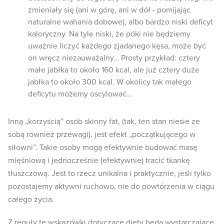
zmieniały się (ani w górę, ani w dół - pomijając
naturalne wahania dobowe), albo bardzo niski deficyt
kaloryczny. Na tyle niski, że póki nie będziemy
uważnie liczyć każdego zjadanego kęsa, może być
on wręcz niezauważalny… Prosty przykład: cztery
małe jabłka to około 160 kcal, ale już cztery duże
jabłka to około 300 kcal. W okolicy tak małego
deficytu możemy oscylować…
Inną „korzyścią” osób skinny fat, (tak, ten stan niesie ze
sobą również przewagi), jest efekt „początkującego w
siłowni”. Takie osoby mogą efektywnie budować masę
mięśniową i jednocześnie (efektywnie) tracić tkankę
tłuszczową. Jest to rzecz unikalna i praktycznie, jeśli tylko
pozostajemy aktywni ruchowo, nie do powtórzenia w ciągu
całego życia.
Z reguły te wskazówki dotyczące diety będą wystarczające