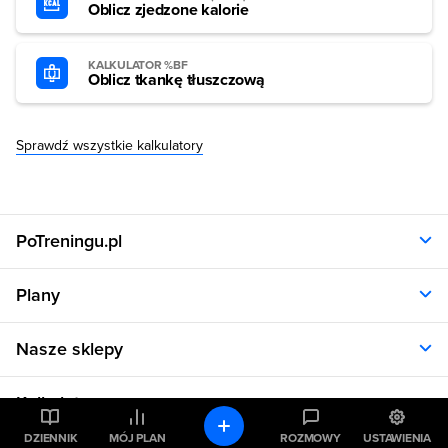
Oblicz zjedzone kalorie
KALKULATOR %BF
Oblicz tkankę tłuszczową
Sprawdź wszystkie kalkulatory
PoTreningu.pl
O nas
Plany
Polityka prywatności
Regulamin
Opinie klientów
Nasze sklepy
RODO
Plany dla kobiet
Aplikacja
Plany dla mężczyzn
Sklep.sfd.pl
Dane kontaktowe
Kalkulatory
Plany dietetyczne
Allnutrition.pl
Plany treningowe
Allnutrition.cz
DZIENNIK
MÓJ PLAN
ROZMOWY
USTAWIENIA
Kalkulator BMI