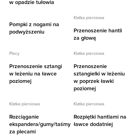
w opadzie tułowia
klatka piersiowa
Pompki z nogami na
Przenoszenie hantli
podwyższeniu
za głowę
plecy
klatka piersiowa
Przenoszenie sztangi
Przenoszenie
w leżeniu na ławce
sztangielki w leżeniu
poziomej
w poprzek ławki
poziomej
klatka piersiowa
klatka piersiowa
Rozciąganie
Rozpiętki hantlami na
ekspandera/gumy/taśmy
ławce dodatniej
za plecami