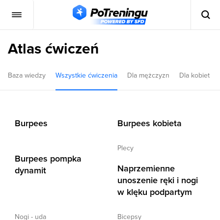
Atlas ćwiczeń
Baza wiedzy
Wszystkie ćwiczenia
Dla mężczyzn
Dla kobiet
Burpees
Burpees kobieta
plecy
Burpees pompka
Naprzemienne
dynamit
unoszenie ręki i nogi
w klęku podpartym
nogi - uda
bicepsy