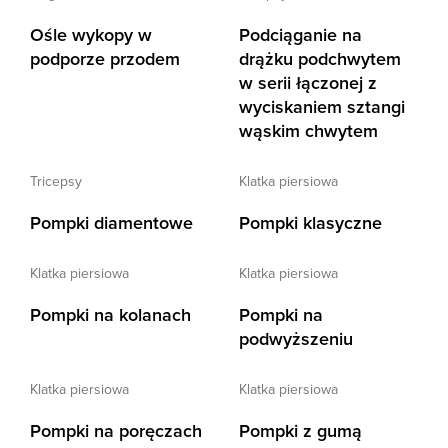
Ośle wykopy w
Podciąganie na
podporze przodem
drążku podchwytem
w serii łączonej z
wyciskaniem sztangi
wąskim chwytem
tricepsy
klatka piersiowa
Pompki diamentowe
Pompki klasyczne
klatka piersiowa
klatka piersiowa
Pompki na kolanach
Pompki na
podwyższeniu
klatka piersiowa
klatka piersiowa
Pompki na poręczach
Pompki z gumą