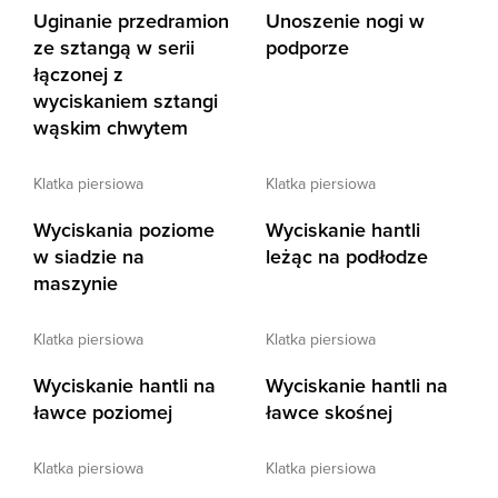
Uginanie przedramion
Unoszenie nogi w
ze sztangą w serii
podporze
łączonej z
wyciskaniem sztangi
wąskim chwytem
klatka piersiowa
klatka piersiowa
Wyciskania poziome
Wyciskanie hantli
w siadzie na
leżąc na podłodze
maszynie
klatka piersiowa
klatka piersiowa
Wyciskanie hantli na
Wyciskanie hantli na
ławce poziomej
ławce skośnej
klatka piersiowa
klatka piersiowa