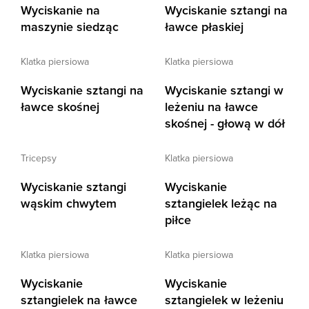
Wyciskanie na
Wyciskanie sztangi na
maszynie siedząc
ławce płaskiej
klatka piersiowa
klatka piersiowa
Wyciskanie sztangi na
Wyciskanie sztangi w
ławce skośnej
leżeniu na ławce
skośnej - głową w dół
tricepsy
klatka piersiowa
Wyciskanie sztangi
Wyciskanie
wąskim chwytem
sztangielek leżąc na
piłce
klatka piersiowa
klatka piersiowa
Wyciskanie
Wyciskanie
sztangielek na ławce
sztangielek w leżeniu