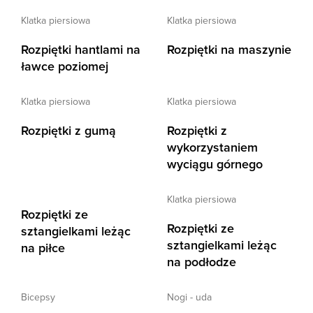
klatka piersiowa
klatka piersiowa
Rozpiętki hantlami na
Rozpiętki na maszynie
ławce poziomej
klatka piersiowa
klatka piersiowa
Rozpiętki z gumą
Rozpiętki z
wykorzystaniem
wyciągu górnego
klatka piersiowa
Rozpiętki ze
Rozpiętki ze
sztangielkami leżąc
sztangielkami leżąc
na piłce
na podłodze
bicepsy
nogi - uda