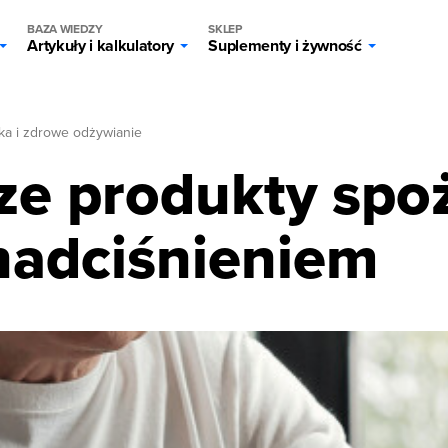
BAZA WIEDZY
SKLEP
Artykuły i kalkulatory
Suplementy i żywność
ka i zdrowe odżywianie
ze produkty spo
nadciśnieniem