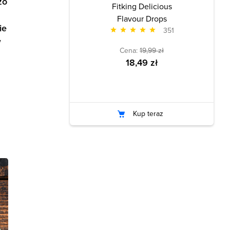
zo
Fitking Delicious
Flavour Drops
ie
351
w
Cena:
19,99 zł
18,49 zł
Kup teraz