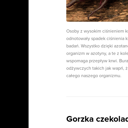
Osoby z wysokim ciśnieniem kr
odnotowały spadek ciśnienia k
badań. Wszystko dzięki azotan
organizm w azotyny, a te z kol
wspomaga przepływ krwi. Burak
odżywczych takich jak wapń, żel
całego naszego organizmu.
Gorzka czekola