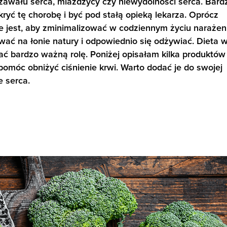
 zawału serca, miażdżycy czy niewydolności serca. Bard
ryć tę chorobę i być pod stałą opieką lekarza. Oprócz
e jest, aby zminimalizować w codziennym życiu narażen
wać na łonie natury i odpowiednio się odżywiać. Dieta 
ć bardzo ważną rolę. Poniżej opisałam kilka produktów
omóc obniżyć ciśnienie krwi. Warto dodać je do swojej
e serca.