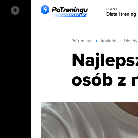
PLANY
Dieta i trening
PoTreningu
Artykuły
Dietety
Najleps
osób z 