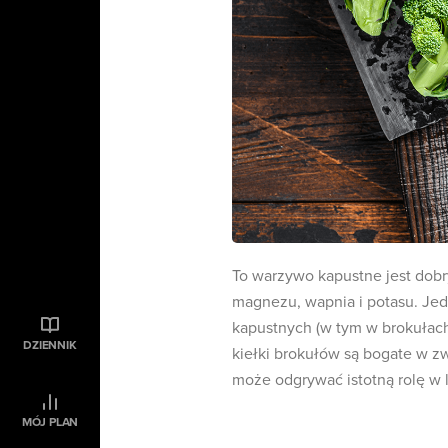
To warzywo kapustne jest dobr
magnezu, wapnia i potasu. Je
kapustnych (w tym w brokułach
DZIENNIK
kiełki brokułów są bogate w z
może odgrywać istotną rolę w 
MÓJ PLAN