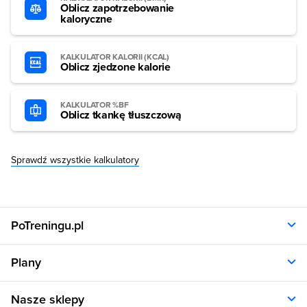
Oblicz zapotrzebowanie
kaloryczne
KALKULATOR KALORII (KCAL)
Oblicz zjedzone kalorie
KALKULATOR %BF
Oblicz tkankę tłuszczową
Sprawdź wszystkie kalkulatory
PoTreningu.pl
O nas
Plany
Polityka prywatności
Regulamin
Opinie klientów
Nasze sklepy
RODO
Plany dla kobiet